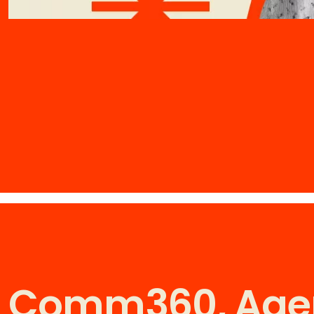
Comm360
, Ag