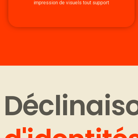
impression de visuels tout support
Déclinais