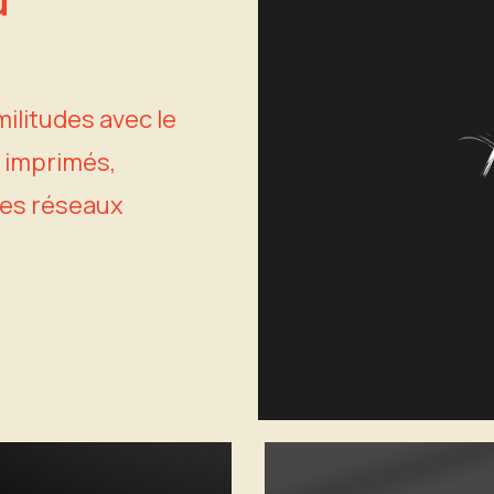
u
militudes avec le
n imprimés,
 des réseaux