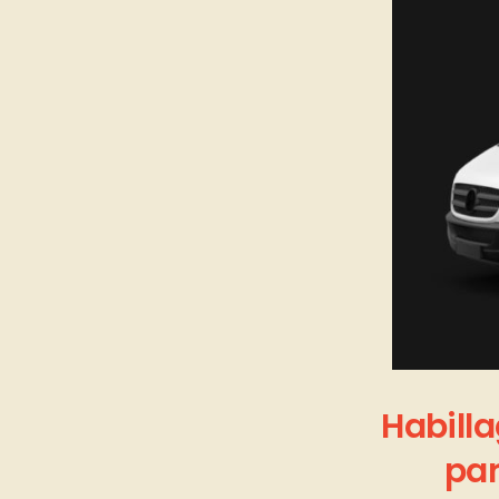
Habill
par