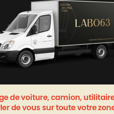
age
de
voiture,
camion,
utilitair
ler
de
vous
sur
toute
votre
zon