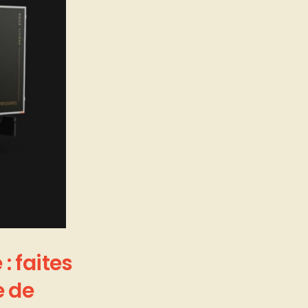
e
:
faites
e
de