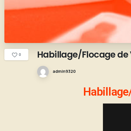
Habillage/Flocage
de
0
admin9320
Habillage/