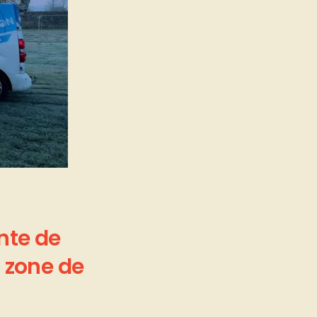
nte
de
zone
de